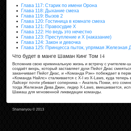
Глава 117: Старик по имени Орона
Глава 118: Дыхание смеха
Глава 119: Вызов 2
Глава 120: Гостиница в комнате смеха
Глава 121: Правосудие Х
Глава 122: Но ведь это нечестно
Глава 123: Преступление и Х (наказание)
Глава 124: Закон и девочка
Глава 125: Принцесса пыток, упрямая Железная 
Что будет в манге Шаман Кинг Том 14
Вспомнив свою криминальную жизнь и встречу с учителем-
создаёт вихрь, который заставляет духи Пейот Диас смеятьс
заканчивает Пейот Диас, и «Команда Рэн» побеждает в пер
«Команда Найлс» сталкивается с X-I из X-Laws, куда теперь 
Лайсерг почти убивает соперника – Анатель Покки, его сомн
тогда Железная Дева Джин, лидер X-Laws, вмешивается, ис
Шамаш для мгновенной ликвидации команды.
Shamanyou © 2013