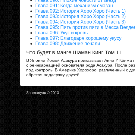
Глава 090: Плохие новости от звёзд
Глава 091: Когда механизм смазан
Глава 092: История Хоро Хоро (Часть 1)
Глава 093: История Хоро Хоро (Часть 2)
Глава 094: История Хоро Хоро (Часть 3)
Глава 095: Пять против пяти в Месса Велде
Глава 096: Укус и кровь
Глава 097: Благодаря хорошему укусу
Глава 098: Движение печали
Что будет в манге Шаман Кинг Том 11
В Японии Йомей Асакура приказывает Анна Y Кёяма п
с реинкарнацией основателя рода Асакура. После ра
под контроль. В Америке Хорохоро, разлученный с др
обретая поддержку друзей.
Shamanyou © 2013