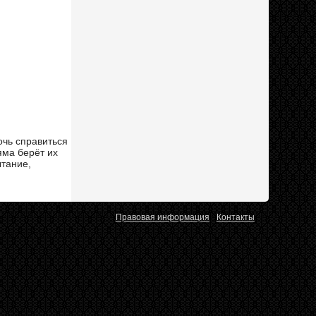
очь справиться
яма берёт их
ытание,
Правовая информация
Контакты