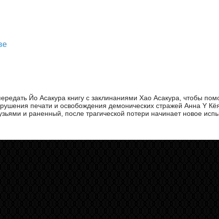
ве
ередать Йо Асакура книгу с заклинаниями Хао Асакура, чтобы пом
зрушения печати и освобождения демонических стражей Анна Y Кё
узьями и раненный, после трагической потери начинает новое исп